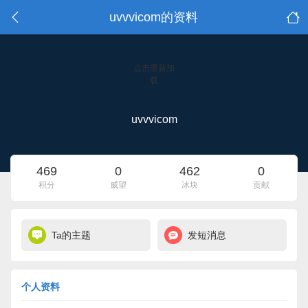
uvvvicom的资料
点击重新加
载
uvvvicom
469
0
462
0
积分
威望
冰块
贡献
Ta的主题
发短消息
个人资料