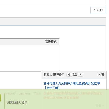
返 回
高级模式
想要力量吗骚年
2
/2
关闭
本版积分规则
各种付费工具及插件介绍汇总,提高开发效率
【点击了解】
想提高开发效率吗?想突破工具限制吗?想做出
免责声明
|
Archiver
|
手机版
|
老冷论坛
(
闽ICP备20013040号-2
)
|
网站地图
漂亮UI吗?骚年,赶紧来看看!
关
GMT+8, 2026-8-8 05:04
用其他账号登录：
闭
册
查看 »