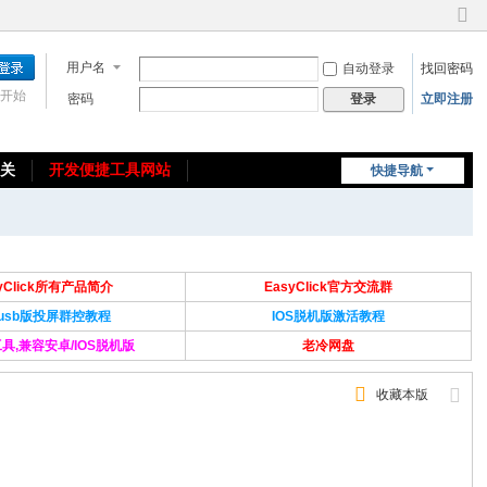
切
换
用户名
自动登录
找回密码
到
窄
开始
密码
立即注册
登录
版
相关
开发便捷工具网站
快捷导航
免费教程/源码分享
免责声明
syClick所有产品简介
EasyClick官方交流群
Susb版投屏群控教程
IOS脱机版激活教程
具,兼容安卓/IOS脱机版
老冷网盘
收藏本版