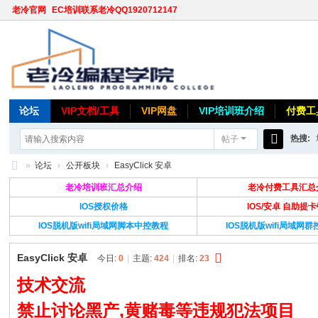
老冷官网
EC培训联系老冷QQ1920712147
论坛
VIP文档/工具
VIP网盘
VIP培训班介绍
付费工
热搜:
帖子
搜
»
论坛
›
公开板块
›
EasyClick 安卓
索
老
老冷培训班汇总介绍
老冷付费工具汇总
冷
IOS授权价格
IOS/安卓 自助提
IOS脱机版wifi局域网脚本中控教程
IOS脱机版wifi局域网
论
坛
EasyClick 安卓
今日:
0
|
主题:
424
|
排名:
23
技术交流
禁止讨论黑产,黄赌毒等违规犯法项目