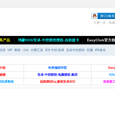
只需一步，快速
具产品
鸿蒙/IOS/安卓-中控群控授权-自助提卡
EasyClick官方
培训
VIP
教程
小白
付费工具
IOS 中控 投屏
安卓中控群控
巨魔
IPA签名
介绍
钧界编程学院
Ea
卡链接
安卓-中控群控-电脑授权-购买
IO
群控投屏教程
远程调试frp,兼容安卓/IOS
热更新工