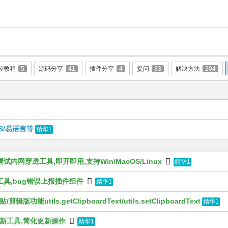
控教程
5
源码分享
41
插件分享
4
提问
33
解决方法
204
S/易语言等
精华1
程调试内网穿透工具,即开即用,支持Win/MacOS/Linux
精华1
集工具,bug错误上报插件组件
精华1
ils.getClipboardText/utils.setClipboardText
精华1
热更新工具,简化更新操作
精华1