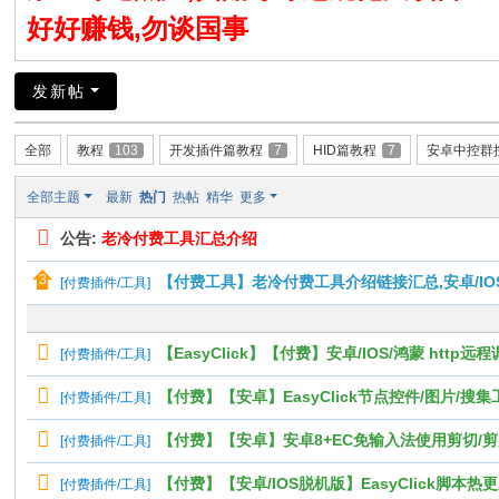
好好赚钱,勿谈国事
发新帖
全部
教程
103
开发插件篇教程
7
HID篇教程
7
安卓中控群
全部主题
最新
热门
热帖
精华
更多
公告:
老冷付费工具汇总介绍
【付费工具】老冷付费工具介绍链接汇总,安卓/IO
[
付费插件/工具
]
【EasyClick】【付费】安卓/IOS/鸿蒙 http远
[
付费插件/工具
]
【付费】【安卓】EasyClick节点控件/图片/搜
[
付费插件/工具
]
【付费】【安卓】安卓8+EC免输入法使用剪切/剪贴/剪辑版功能ut
[
付费插件/工具
]
【付费】【安卓/IOS脱机版】EasyClick脚本
[
付费插件/工具
]