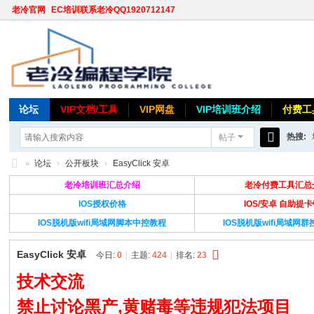
老冷官网
EC培训联系老冷QQ1920712147
论坛
VIP文档/工具
VIP网盘
VIP培训班介绍
付费工
热搜:
帖子
搜
»
论坛
›
公开板块
›
EasyClick 安卓
索
老
老冷培训班汇总介绍
老冷付费工具汇总
冷
IOS授权价格
IOS/安卓 自助提
IOS脱机版wifi局域网脚本中控教程
IOS脱机版wifi局域网
论
坛
EasyClick 安卓
今日:
0
|
主题:
424
|
排名:
23
技术交流
禁止讨论黑产,黄赌毒等违规犯法项目