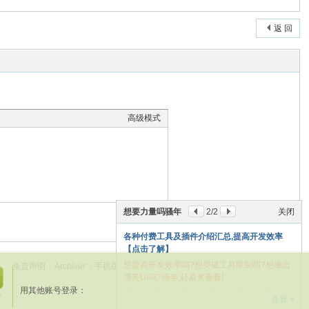
返 回
高级模式
想要力量吗骚年
2
/2
关闭
本版积分规则
各种付费工具及插件介绍汇总,提高开发效率
【点击了解】
想提高开发效率吗?想突破工具限制吗?想做出
免责声明
|
Archiver
|
手机版
|
老冷论坛
(
闽ICP备20013040号-2
)
|
网站地图
漂亮UI吗?骚年,赶紧来看看!
关
GMT+8, 2026-8-7 10:15
用其他账号登录：
闭
册
查看 »