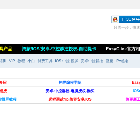
只需一步，快速
具产品
鸿蒙/IOS/安卓-中控群控授权-自助提卡
EasyClick官方
培训
VIP
教程
小白
付费工具
IOS 中控 投屏
安卓中控群控
巨魔
IPA签名
介绍
钧界编程学院
Ea
卡链接
安卓-中控群控-电脑授权-购买
IO
群控投屏教程
远程调试frp,兼容安卓/IOS
热更新工