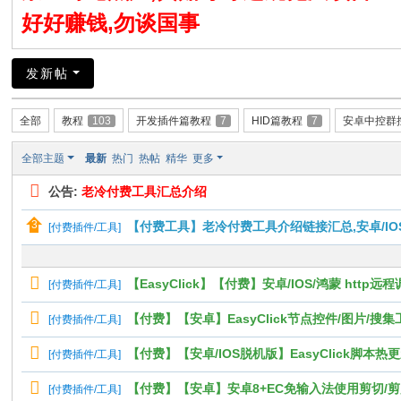
好好赚钱,勿谈国事
发新帖
全部
教程
103
开发插件篇教程
7
HID篇教程
7
安卓中控群
全部主题
最新
热门
热帖
精华
更多
公告:
老冷付费工具汇总介绍
【付费工具】老冷付费工具介绍链接汇总,安卓/IO
[
付费插件/工具
]
【EasyClick】【付费】安卓/IOS/鸿蒙 http远
[
付费插件/工具
]
【付费】【安卓】EasyClick节点控件/图片/搜
[
付费插件/工具
]
【付费】【安卓/IOS脱机版】EasyClick脚本
[
付费插件/工具
]
【付费】【安卓】安卓8+EC免输入法使用剪切/剪贴/剪辑版功能ut
[
付费插件/工具
]