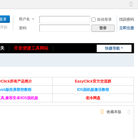
切
换
用户名
自动登录
找回密码
到
窄
开始
密码
立即注册
登录
版
相关
开发便捷工具网站
快捷导航
免费教程/源码分享
免责声明
syClick所有产品简介
EasyClick官方交流群
Susb版投屏群控教程
IOS脱机版激活教程
具,兼容安卓/IOS脱机版
老冷网盘
收藏本版