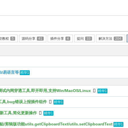
控教程
5
源码分享
41
插件分享
4
提问
33
解决方法
204
S/易语言等
精华1
程调试内网穿透工具,即开即用,支持Win/MacOS/Linux
精华1
集工具,bug错误上报插件组件
精华1
热更新工具,简化更新操作
精华1
ils.getClipboardText/utils.setClipboardText
精华1