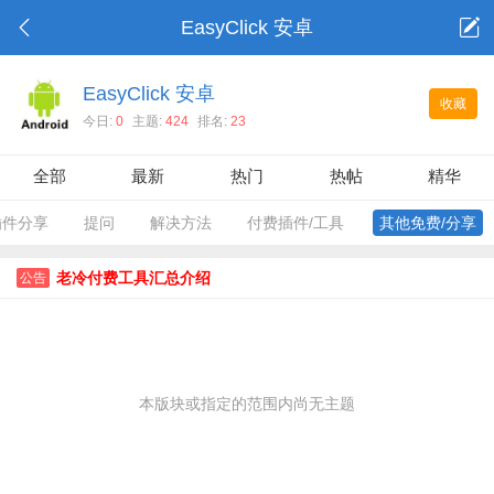
EasyClick 安卓
EasyClick 安卓
收藏
今日:
0
主题:
424
排名:
23
全部
最新
热门
热帖
精华
插件分享
提问
解决方法
付费插件/工具
其他免费/分享
老冷付费工具汇总介绍
公告
本版块或指定的范围内尚无主题