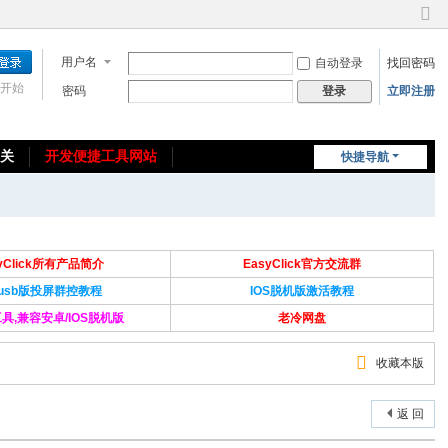
切
换
用户名
自动登录
找回密码
到
窄
开始
密码
立即注册
登录
版
相关
开发便捷工具网站
快捷导航
免费教程/源码分享
免责声明
syClick所有产品简介
EasyClick官方交流群
Susb版投屏群控教程
IOS脱机版激活教程
具,兼容安卓/IOS脱机版
老冷网盘
收藏本版
返 回