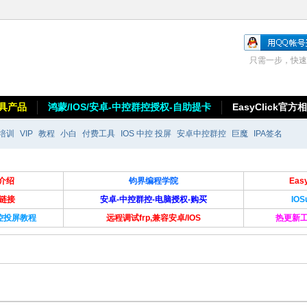
只需一步，快速
具产品
鸿蒙/IOS/安卓-中控群控授权-自助提卡
EasyClick官方
培训
VIP
教程
小白
付费工具
IOS 中控 投屏
安卓中控群控
巨魔
IPA签名
介绍
钧界编程学院
Ea
卡链接
安卓-中控群控-电脑授权-购买
IO
群控投屏教程
远程调试frp,兼容安卓/IOS
热更新工