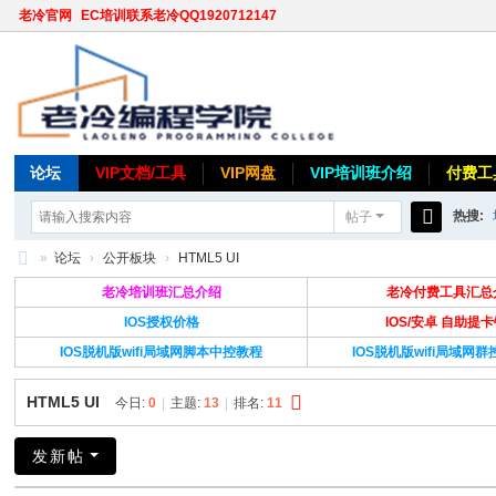
老冷官网
EC培训联系老冷QQ1920712147
论坛
VIP文档/工具
VIP网盘
VIP培训班介绍
付费工
热搜:
帖子
搜
»
论坛
›
公开板块
›
HTML5 UI
索
老
老冷培训班汇总介绍
老冷付费工具汇总
冷
IOS授权价格
IOS/安卓 自助提
IOS脱机版wifi局域网脚本中控教程
IOS脱机版wifi局域网
论
坛
HTML5 UI
今日:
0
|
主题:
13
|
排名:
11
发新帖