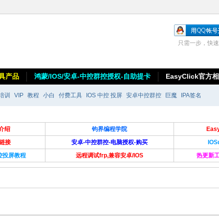
只需一步，快速
具产品
鸿蒙/IOS/安卓-中控群控授权-自助提卡
EasyClick官方
培训
VIP
教程
小白
付费工具
IOS 中控 投屏
安卓中控群控
巨魔
IPA签名
介绍
钧界编程学院
Ea
卡链接
安卓-中控群控-电脑授权-购买
IO
群控投屏教程
远程调试frp,兼容安卓/IOS
热更新工