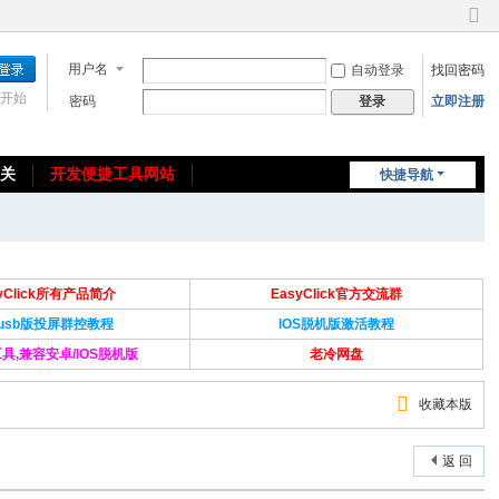
切
换
用户名
自动登录
找回密码
到
窄
开始
密码
立即注册
登录
版
相关
开发便捷工具网站
快捷导航
免费教程/源码分享
免责声明
syClick所有产品简介
EasyClick官方交流群
Susb版投屏群控教程
IOS脱机版激活教程
具,兼容安卓/IOS脱机版
老冷网盘
收藏本版
返 回