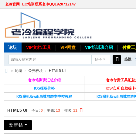
老冷官网
EC培训联系老冷QQ1920712147
论坛
VIP文档/工具
VIP网盘
VIP培训班介绍
付费工
热搜:
帖子
搜
»
论坛
›
公开板块
›
HTML5 UI
索
老
老冷培训班汇总介绍
老冷付费工具汇总
冷
IOS授权价格
IOS/安卓 自助提
IOS脱机版wifi局域网脚本中控教程
IOS脱机版wifi局域网
论
坛
HTML5 UI
今日:
0
|
主题:
13
|
排名:
11
发新帖