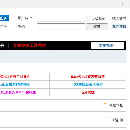
切
换
用户名
自动登录
找回密码
到
窄
开始
密码
立即注册
登录
版
相关
开发便捷工具网站
快捷导航
免费教程/源码分享
免责声明
syClick所有产品简介
EasyClick官方交流群
Susb版投屏群控教程
IOS脱机版激活教程
具,兼容安卓/IOS脱机版
老冷网盘
收藏本版
返 回