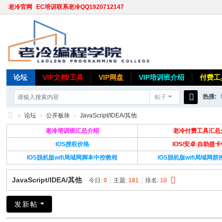
老冷官网
EC培训联系老冷QQ1920712147
论坛
VIP文档/工具
VIP网盘
VIP培训班介绍
付费工
热搜:
帖子
搜
»
论坛
›
公开板块
›
JavaScript/IDEA/其他
索
老
老冷培训班汇总介绍
老冷付费工具汇总
冷
IOS授权价格
IOS/安卓 自助提
IOS脱机版wifi局域网脚本中控教程
IOS脱机版wifi局域网
论
坛
JavaScript/IDEA/其他
今日:
0
|
主题:
181
|
排名:
10
发新帖