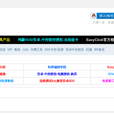
只需一步，快速
具产品
鸿蒙/IOS/安卓-中控群控授权-自助提卡
EasyClick官方
培训
VIP
教程
小白
付费工具
IOS 中控 投屏
安卓中控群控
巨魔
IPA签名
介绍
钧界编程学院
Ea
卡链接
安卓-中控群控-电脑授权-购买
IO
群控投屏教程
远程调试frp,兼容安卓/IOS
热更新工