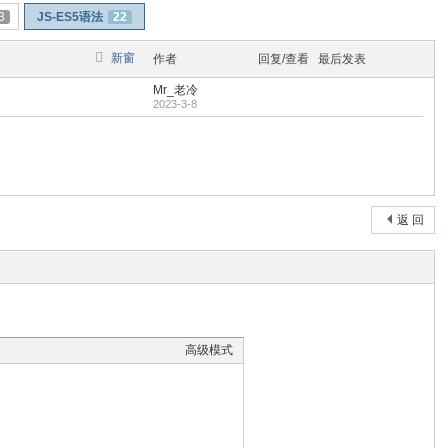
3
JS-ES5语法
22
新窗
作者
回复/查看
最后发表
Mr_老冷
2023-3-8
返 回
高级模式