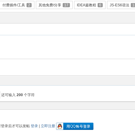
付费插件/工具
2
其他免费/分享
17
IDEA篇教程
6
JS-ES6语法
1
还可输入
200
个字符
要登录后才可以发帖
登录
|
立即注册