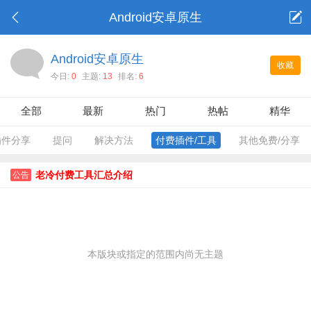
Android安卓原生
Android安卓原生
收藏
今日:
0
主题:
13
排名:
6
全部
最新
热门
热帖
精华
插件分享
提问
解决方法
付费插件/工具
其他免费/分享
老冷付费工具汇总介绍
公告
本版块或指定的范围内尚无主题