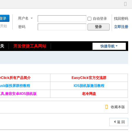
切
换
用户名
自动登录
找回密码
到
窄
开始
密码
立即注册
登录
版
相关
开发便捷工具网站
快捷导航
免费教程/源码分享
免责声明
syClick所有产品简介
EasyClick官方交流群
Susb版投屏群控教程
IOS脱机版激活教程
具,兼容安卓/IOS脱机版
老冷网盘
收藏本版
返 回