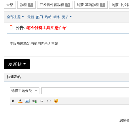
全部
教程
6
开发插件篇教程
9
鸿蒙-基础教程
1
鸿蒙-中控
全部主题
最新
热门
热帖
精华
更多
公告:
老冷付费工具汇总介绍
本版块或指定的范围内尚无主题
发新帖
快速发帖
选择主题分类
您需