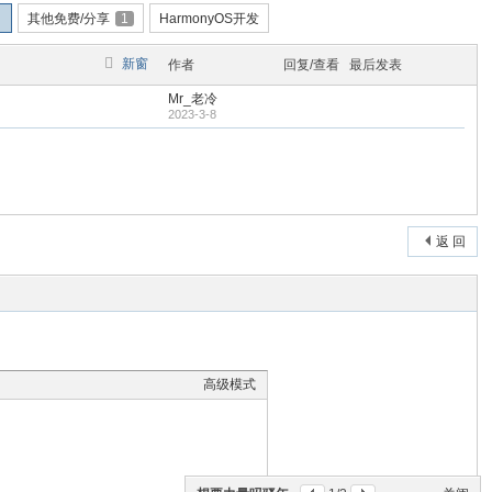
其他免费/分享
1
HarmonyOS开发
新窗
作者
回复/查看
最后发表
Mr_老冷
2023-3-8
返 回
高级模式