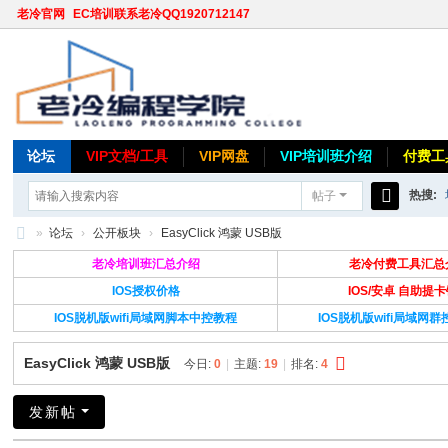
老冷官网
EC培训联系老冷QQ1920712147
论坛
VIP文档/工具
VIP网盘
VIP培训班介绍
付费工
热搜:
帖子
搜
»
论坛
›
公开板块
›
EasyClick 鸿蒙 USB版
索
老
老冷培训班汇总介绍
老冷付费工具汇总
冷
IOS授权价格
IOS/安卓 自助提
IOS脱机版wifi局域网脚本中控教程
IOS脱机版wifi局域网
论
坛
EasyClick 鸿蒙 USB版
今日:
0
|
主题:
19
|
排名:
4
发新帖