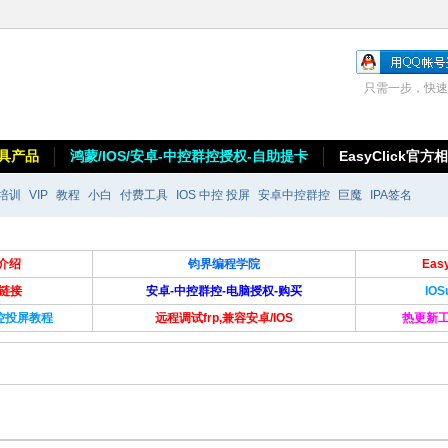
只需一步，快速
具产品
鸿蒙/IOS/安卓-中控群控授权-自助提卡
EasyClick官方
培训
VIP
教程
小白
付费工具
IOS 中控 投屏
安卓中控群控
巨魔
IPA签名
介绍
钧界编程学院
Ea
卡链接
安卓-中控群控-电脑授权-购买
IO
群控投屏教程
远程调试frp,兼容安卓/IOS
热更新工