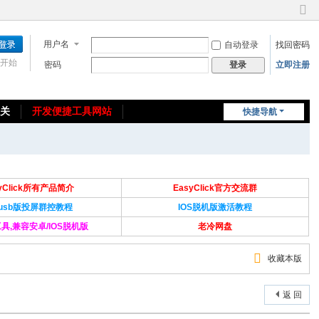
切
换
用户名
自动登录
找回密码
到
窄
开始
密码
立即注册
登录
版
相关
开发便捷工具网站
快捷导航
免费教程/源码分享
免责声明
syClick所有产品简介
EasyClick官方交流群
Susb版投屏群控教程
IOS脱机版激活教程
具,兼容安卓/IOS脱机版
老冷网盘
收藏本版
返 回