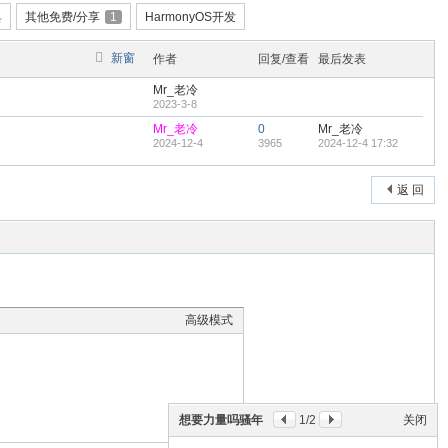
具
其他免费/分享
1
HarmonyOS开发
新窗
作者
回复/查看
最后发表
Mr_老冷
2023-3-8
Mr_老冷
0
Mr_老冷
2024-12-4
3965
2024-12-4 17:32
返 回
高级模式
想要力量吗骚年
1
/2
关闭