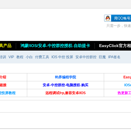
只需一步，快速
具产品
鸿蒙/IOS/安卓-中控群控授权-自助提卡
EasyClick官方
培训
VIP
教程
小白
付费工具
IOS 中控 投屏
安卓中控群控
巨魔
IPA签名
介绍
钧界编程学院
Ea
卡链接
安卓-中控群控-电脑授权-购买
IO
群控投屏教程
远程调试frp,兼容安卓/IOS
热更新工