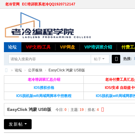
老冷官网
EC培训联系老冷QQ1920712147
论坛
VIP文档/工具
VIP网盘
VIP培训班介绍
付费工
热搜:
帖子
搜
»
论坛
›
公开板块
›
EasyClick 鸿蒙 USB版
索
老
老冷培训班汇总介绍
老冷付费工具汇总
冷
IOS授权价格
IOS/安卓 自助提
IOS脱机版wifi局域网脚本中控教程
IOS脱机版wifi局域网
论
坛
EasyClick 鸿蒙 USB版
今日:
0
|
主题:
19
|
排名:
4
发新帖