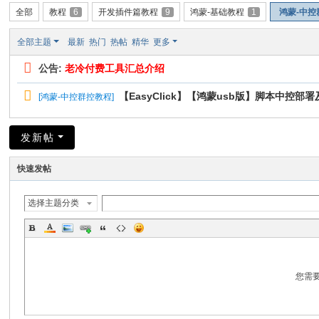
全部
教程
6
开发插件篇教程
9
鸿蒙-基础教程
1
鸿蒙-中控
全部主题
最新
热门
热帖
精华
更多
公告:
老冷付费工具汇总介绍
【EasyClick】【鸿蒙usb版】脚本中控部
[
鸿蒙-中控群控教程
]
发新帖
快速发帖
选择主题分类
您需