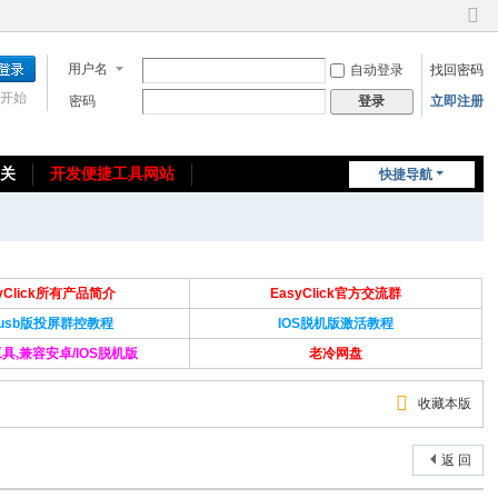
切
换
用户名
自动登录
找回密码
到
窄
开始
密码
立即注册
登录
版
相关
开发便捷工具网站
快捷导航
免费教程/源码分享
免责声明
syClick所有产品简介
EasyClick官方交流群
Susb版投屏群控教程
IOS脱机版激活教程
具,兼容安卓/IOS脱机版
老冷网盘
收藏本版
返 回