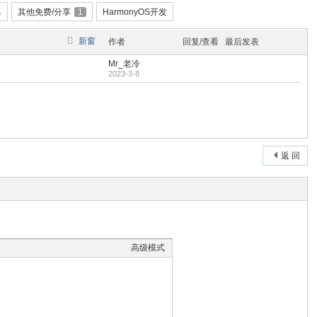
具
其他免费/分享
1
HarmonyOS开发
新窗
作者
回复/查看
最后发表
Mr_老冷
2023-3-8
返 回
高级模式