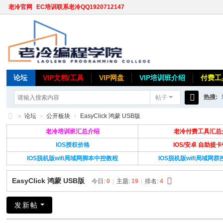
老冷官网
EC培训联系老冷QQ1920712147
论坛
VIP文档/工具
VIP网盘
VIP培训班介绍
付费工
热搜:
帖子
搜
»
论坛
›
公开板块
›
EasyClick 鸿蒙 USB版
索
老
老冷培训班汇总介绍
老冷付费工具汇总
冷
IOS授权价格
IOS/安卓 自助提
IOS脱机版wifi局域网脚本中控教程
IOS脱机版wifi局域网
论
坛
EasyClick 鸿蒙 USB版
今日:
0
|
主题:
19
|
排名:
4
发新帖