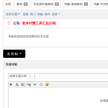
全部
教程
6
开发插件篇教程
9
鸿蒙-基础教程
1
鸿蒙-中控
全部主题
最新
热门
热帖
精华
更多
公告:
老冷付费工具汇总介绍
本版块或指定的范围内尚无主题
发新帖
快速发帖
选择主题分类
您需