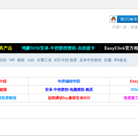
只需一步，快速
具产品
鸿蒙/IOS/安卓-中控群控授权-自助提卡
EasyClick官方
培训
VIP
教程
小白
付费工具
IOS 中控 投屏
安卓中控群控
巨魔
IPA签名
介绍
钧界编程学院
Ea
卡链接
安卓-中控群控-电脑授权-购买
IO
群控投屏教程
远程调试frp,兼容安卓/IOS
热更新工