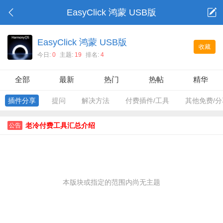
EasyClick 鸿蒙 USB版
EasyClick 鸿蒙 USB版
收藏
今日:
0
主题:
19
排名:
4
全部
最新
热门
热帖
精华
插件分享
提问
解决方法
付费插件/工具
其他免费/分
老冷付费工具汇总介绍
公告
本版块或指定的范围内尚无主题