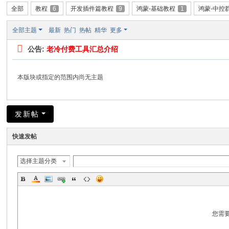
全部
教程
6
开发插件篇教程
9
鸿蒙-基础教程
1
鸿蒙-中控
全部主题
最新
热门
热帖
精华
更多
公告:
老冷付费工具汇总介绍
本版块或指定的范围内尚无主题
发新帖
快速发帖
选择主题分类
您需