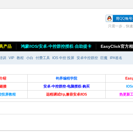
只需一步，快速
具产品
鸿蒙/IOS/安卓-中控群控授权-自助提卡
EasyClick官方
培训
VIP
教程
小白
付费工具
IOS 中控 投屏
安卓中控群控
巨魔
IPA签名
介绍
钧界编程学院
Ea
卡链接
安卓-中控群控-电脑授权-购买
IO
群控投屏教程
远程调试frp,兼容安卓/IOS
热更新工