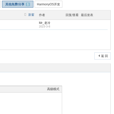
其他免费/分享
1
HarmonyOS开发
新窗
作者
回复/查看
最后发表
Mr_老冷
2023-3-8
返 回
高级模式