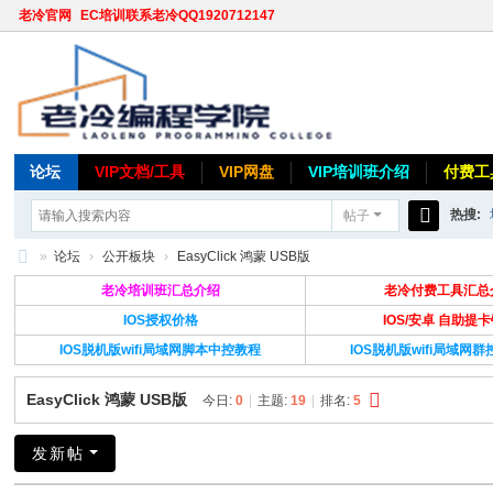
老冷官网
EC培训联系老冷QQ1920712147
论坛
VIP文档/工具
VIP网盘
VIP培训班介绍
付费工
热搜:
帖子
搜
»
论坛
›
公开板块
›
EasyClick 鸿蒙 USB版
索
老
老冷培训班汇总介绍
老冷付费工具汇总
冷
IOS授权价格
IOS/安卓 自助提
IOS脱机版wifi局域网脚本中控教程
IOS脱机版wifi局域网
论
坛
EasyClick 鸿蒙 USB版
今日:
0
|
主题:
19
|
排名:
5
发新帖