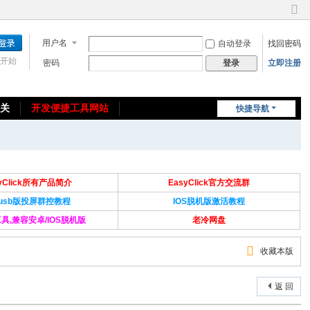
切
换
用户名
自动登录
找回密码
到
窄
开始
密码
立即注册
登录
版
相关
开发便捷工具网站
快捷导航
免费教程/源码分享
免责声明
syClick所有产品简介
EasyClick官方交流群
Susb版投屏群控教程
IOS脱机版激活教程
具,兼容安卓/IOS脱机版
老冷网盘
收藏本版
返 回