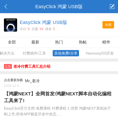
EasyClick 鸿蒙 USB版
EasyClick 鸿蒙 USB版
收藏
今日:
0
主题:
19
排名:
5
全部
最新
热门
热帖
精华
解决方法
付费插件/工具
其他免费/分享
HarmonyOS开发
老冷付费工具汇总介绍
公告
点击重新加载
Mr_老冷
2024-12-4
【鸿蒙NEXT】全网首发!鸿蒙NEXT脚本自动化编程
工具来了!
EasyClick官方文档 免费课程 付费课程 1.优势 鸿蒙NEXT系统由于
刚上市,所有APP都是开发中状态, ...