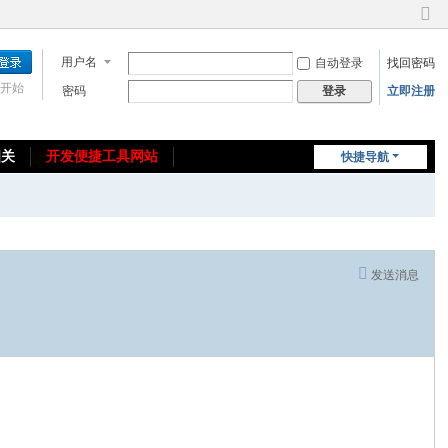
切
换
用户名
自动登录
找回密码
到
窄
开始
密码
立即注册
登录
版
相关
开发便捷工具网站
快捷导航
免费教程/源码分享
免责声明
发送消息