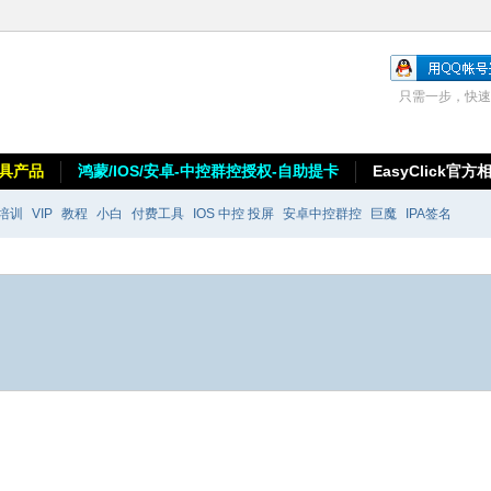
只需一步，快速
具产品
鸿蒙/IOS/安卓-中控群控授权-自助提卡
EasyClick官方
培训
VIP
教程
小白
付费工具
IOS 中控 投屏
安卓中控群控
巨魔
IPA签名