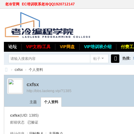
老冷官网
EC培训联系老冷QQ1920712147
论坛
VIP文档/工具
VIP网盘
VIP培训班介绍
付费工
热搜:
帖子
搜
›
cxfsx
›
个人资料
索
老
cxfsx
冷
http://bbs.laoleng.vip/?1385
论
主题
个人资料
坛
cxfsx
(UID: 1385)
邮箱状态
已验证
统计信息
|
回帖数 6
|
主题数 0