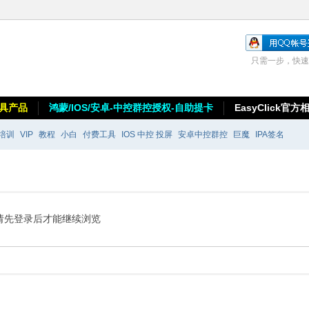
只需一步，快速
具产品
鸿蒙/IOS/安卓-中控群控授权-自助提卡
EasyClick官方
培训
VIP
教程
小白
付费工具
IOS 中控 投屏
安卓中控群控
巨魔
IPA签名
请先登录后才能继续浏览