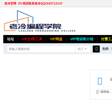
老冷官网
EC培训联系老冷QQ1920712147
论坛
VIP文档/工具
VIP网盘
VIP培训班介绍
付费工
热搜:
帖子
搜
索
请稍候...