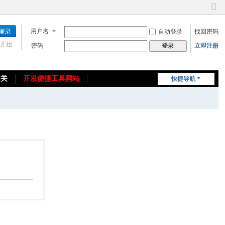
切
换
用户名
自动登录
找回密码
到
窄
开始
密码
立即注册
登录
版
相关
开发便捷工具网站
快捷导航
免费教程/源码分享
免责声明