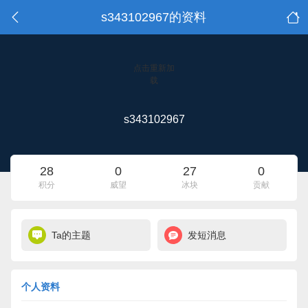
s343102967的资料
点击重新加
载
s343102967
28
0
27
0
积分
威望
冰块
贡献
Ta的主题
发短消息
个人资料