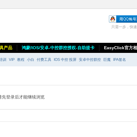
只需一步，快速
具产品
鸿蒙/IOS/安卓-中控群控授权-自助提卡
EasyClick官方
培训
VIP
教程
小白
付费工具
IOS 中控 投屏
安卓中控群控
巨魔
IPA签名
请先登录后才能继续浏览