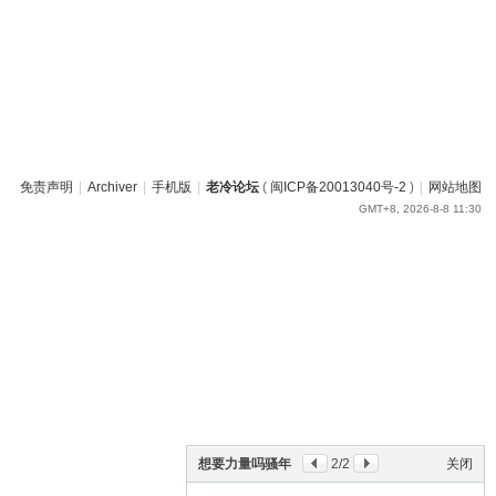
免责声明
|
Archiver
|
手机版
|
老冷论坛
(
闽ICP备20013040号-2
)
|
网站地图
GMT+8, 2026-8-8 11:30
想要力量吗骚年
2
/2
关闭