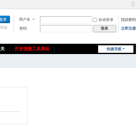
切
换
用户名
自动登录
找回密码
到
窄
开始
密码
立即注册
登录
版
相关
开发便捷工具网站
快捷导航
免费教程/源码分享
免责声明