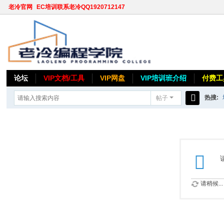
老冷官网
EC培训联系老冷QQ1920712147
论坛
VIP文档/工具
VIP网盘
VIP培训班介绍
付费工
热搜:
帖子
搜
索
请稍候...