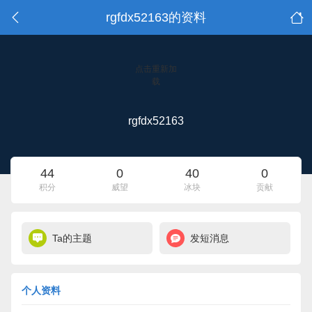
rgfdx52163的资料
点击重新加
载
rgfdx52163
44
0
40
0
积分
威望
冰块
贡献
Ta的主题
发短消息
个人资料