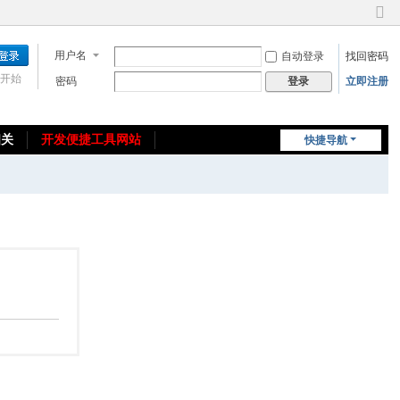
切
换
用户名
自动登录
找回密码
到
窄
开始
密码
立即注册
登录
版
相关
开发便捷工具网站
快捷导航
免费教程/源码分享
免责声明