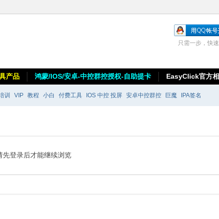
只需一步，快速
具产品
鸿蒙/IOS/安卓-中控群控授权-自助提卡
EasyClick官方
培训
VIP
教程
小白
付费工具
IOS 中控 投屏
安卓中控群控
巨魔
IPA签名
请先登录后才能继续浏览