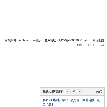
免责声明
|
Archiver
|
手机版
|
老冷论坛
(
闽ICP备20013040号-2
)
|
网站地图
GMT+8, 2026-8-7 10:44
想要力量吗骚年
1
/2
关闭
各种VIP培训班介绍汇总,总有一款适合你【点
击了解】