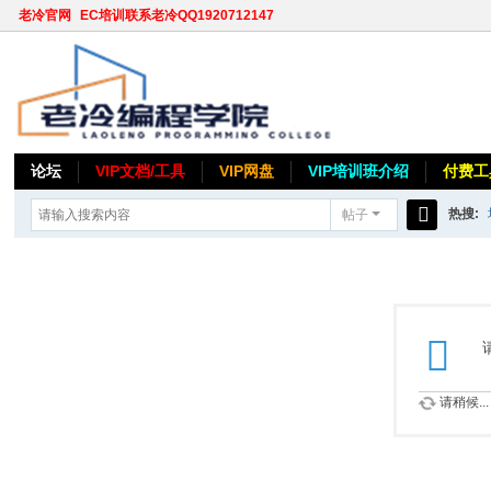
老冷官网
EC培训联系老冷QQ1920712147
论坛
VIP文档/工具
VIP网盘
VIP培训班介绍
付费工
热搜:
帖子
搜
索
请稍候...