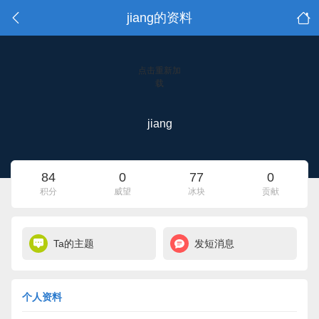
jiang的资料
点击重新加
载
jiang
84
0
77
0
积分
威望
冰块
贡献
Ta的主题
发短消息
个人资料