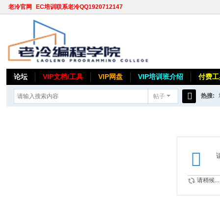
老冷官网
EC培训联系老冷QQ1920712147
论坛
VIP文档/工具
VIP网盘
VIP培训班介绍
付费工
热搜:
帖子
搜
索
请稍候...