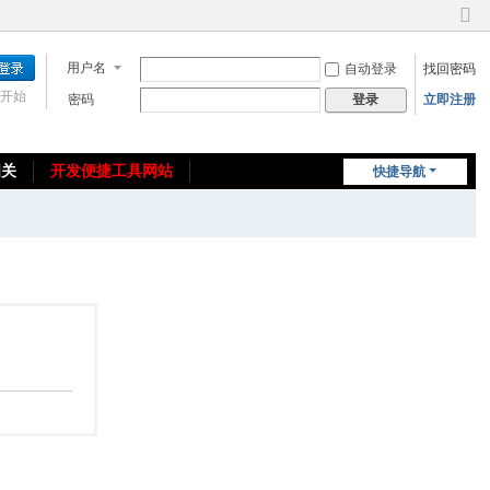
切
换
用户名
自动登录
找回密码
到
窄
开始
密码
立即注册
登录
版
相关
开发便捷工具网站
快捷导航
免费教程/源码分享
免责声明