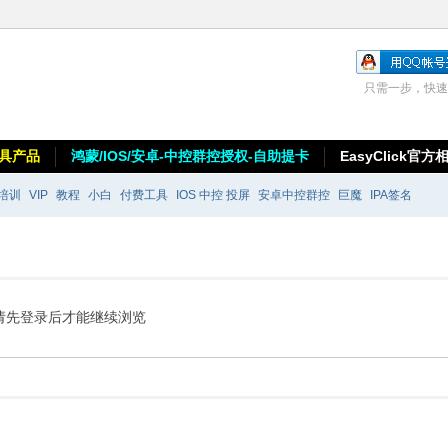
只需一步，快速
具产品
鸿蒙/IOS/安卓-中控群控授权-自助提卡
EasyClick官方
培训
VIP
教程
小白
付费工具
IOS 中控 投屏
安卓中控群控
巨魔
IPA签名
请先登录后才能继续浏览