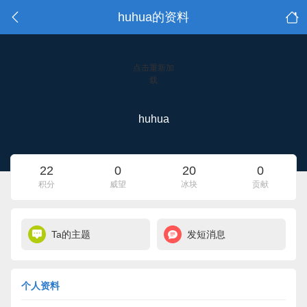
huhua的资料
点击重新加
载
huhua
22
0
20
0
积分
威望
冰块
贡献
Ta的主题
发短消息
个人资料