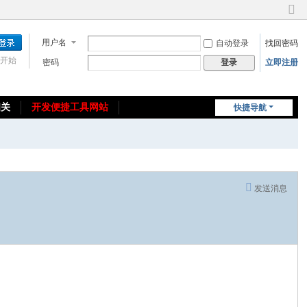
切
换
用户名
自动登录
找回密码
到
窄
开始
密码
立即注册
登录
版
相关
开发便捷工具网站
快捷导航
免费教程/源码分享
免责声明
发送消息