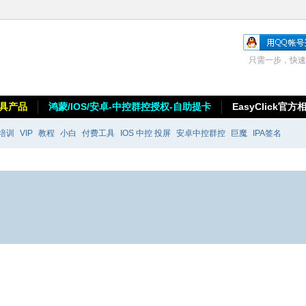
只需一步，快速
具产品
鸿蒙/IOS/安卓-中控群控授权-自助提卡
EasyClick官方
培训
VIP
教程
小白
付费工具
IOS 中控 投屏
安卓中控群控
巨魔
IPA签名