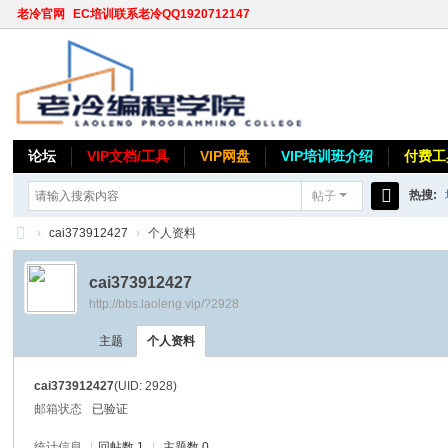
老冷官网
EC培训联系老冷QQ1920712147
论坛
VIP文档/工具
VIP网盘
VIP培训班介绍
付费工
热搜:
帖子
搜
›
cai373912427
›
个人资料
索
老
cai373912427
冷
http://bbs.laoleng.vip/?2928
论
主题
个人资料
坛
cai373912427
(UID: 2928)
邮箱状态
已验证
统计信息
|
回帖数 1
|
主题数 0