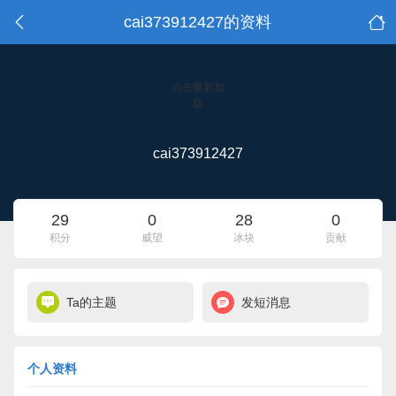
cai373912427的资料
点击重新加
载
cai373912427
29
0
28
0
积分
威望
冰块
贡献
Ta的主题
发短消息
个人资料