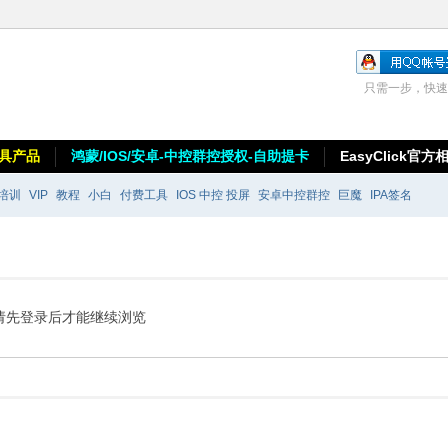
只需一步，快速
具产品
鸿蒙/IOS/安卓-中控群控授权-自助提卡
EasyClick官方
培训
VIP
教程
小白
付费工具
IOS 中控 投屏
安卓中控群控
巨魔
IPA签名
请先登录后才能继续浏览