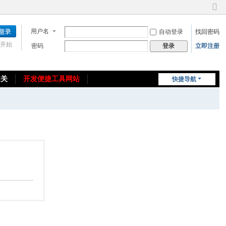
切
换
用户名
自动登录
找回密码
到
窄
开始
密码
立即注册
登录
版
相关
开发便捷工具网站
快捷导航
免费教程/源码分享
免责声明