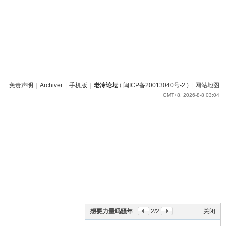
免责声明
|
Archiver
|
手机版
|
老冷论坛
(
闽ICP备20013040号-2
)
|
网站地图
GMT+8, 2026-8-8 03:04
想要力量吗骚年
2
/2
关闭