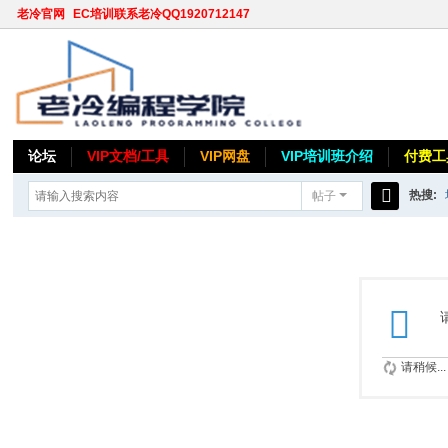
老冷官网
EC培训联系老冷QQ1920712147
论坛
VIP文档/工具
VIP网盘
VIP培训班介绍
付费工
热搜:
帖子
搜
索
请稍候...