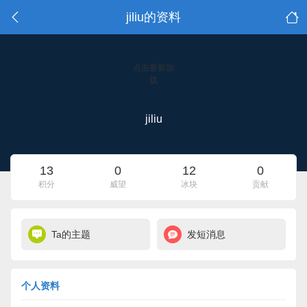
jiliu的资料
点击重新加
载
jiliu
13
0
12
0
积分
威望
冰块
贡献
Ta的主题
发短消息
个人资料