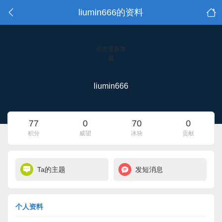
liumin666的资料
点击重新加
载
liumin666
77
0
70
0
积分
威望
冰块
贡献
Ta的主题
发短消息
个人资料