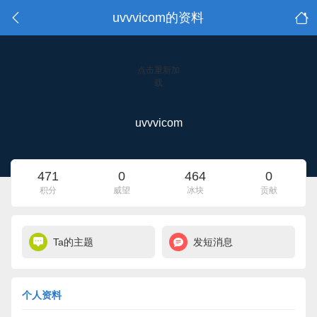
uvvvicom的资料
点击重新加
载
uvvvicom
471
0
464
0
积分
威望
冰块
贡献
Ta的主题
发短消息
个人资料