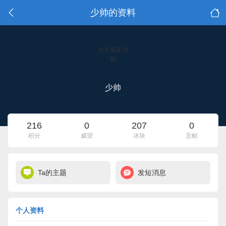
少帅的资料
点击重新加
载
少帅
216
0
207
0
积分
威望
冰块
贡献
Ta的主题
发短消息
个人资料