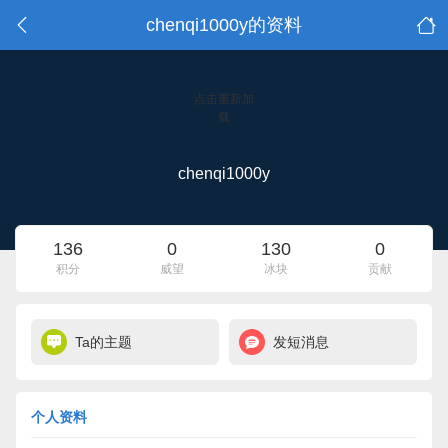
chenqi1000y的资料
点击重新加
载
chenqi1000y
136
0
130
0
积分
威望
冰块
贡献
Ta的主题
发短消息
个人资料