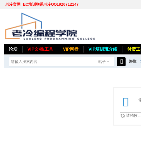
老冷官网
EC培训联系老冷QQ1920712147
论坛
VIP文档/工具
VIP网盘
VIP培训班介绍
付费工
热搜:
帖子
搜
索
请稍候...