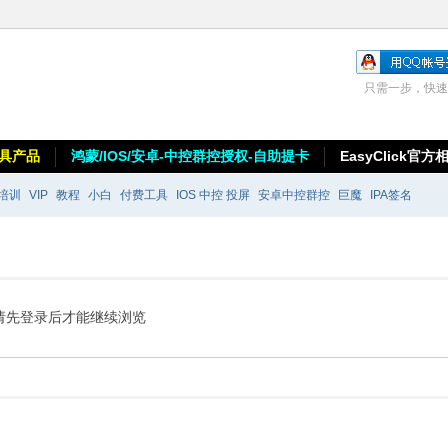
只需一步，快速
具产品
鸿蒙/IOS/安卓-中控群控授权-自助提卡
EasyClick官方
培训
VIP
教程
小白
付费工具
IOS 中控 投屏
安卓中控群控
巨魔
IPA签名
请先登录后才能继续浏览