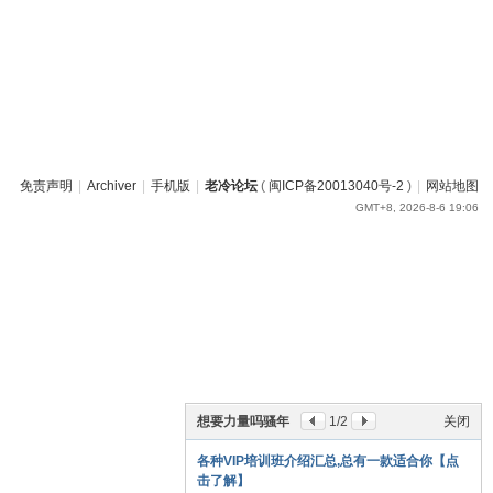
免责声明
|
Archiver
|
手机版
|
老冷论坛
(
闽ICP备20013040号-2
)
|
网站地图
GMT+8, 2026-8-6 19:06
想要力量吗骚年
1
/2
关闭
各种VIP培训班介绍汇总,总有一款适合你【点
击了解】