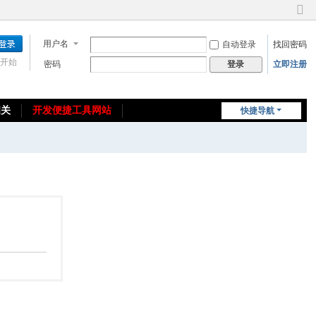
切
换
用户名
自动登录
找回密码
到
窄
开始
密码
立即注册
登录
版
相关
开发便捷工具网站
快捷导航
免费教程/源码分享
免责声明