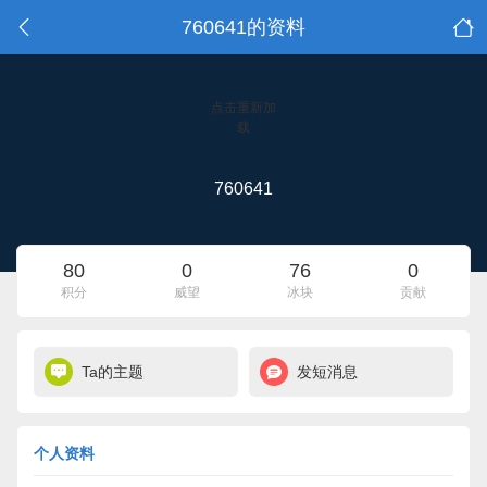
760641的资料
点击重新加
载
760641
80
0
76
0
积分
威望
冰块
贡献
Ta的主题
发短消息
个人资料