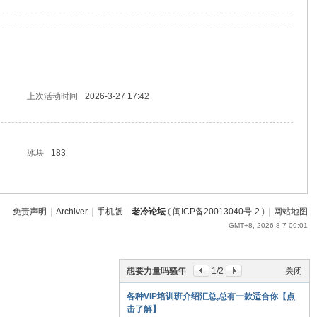
上次活动时间
2026-3-27 17:42
冰块
183
免责声明
|
Archiver
|
手机版
|
老冷论坛
(
闽ICP备20013040号-2
)
|
网站地图
GMT+8, 2026-8-7 09:01
想要力量吗骚年
1
/2
关闭
各种VIP培训班介绍汇总,总有一款适合你【点
击了解】