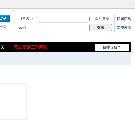
切
换
用户名
自动登录
找回密码
到
窄
开始
密码
立即注册
登录
版
相关
开发便捷工具网站
快捷导航
免费教程/源码分享
免责声明