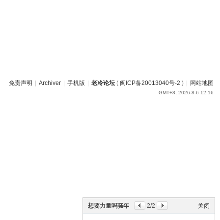
免责声明
|
Archiver
|
手机版
|
老冷论坛
(
闽ICP备20013040号-2
)
|
网站地图
GMT+8, 2026-8-6 12:16
想要力量吗骚年
2
/2
关闭