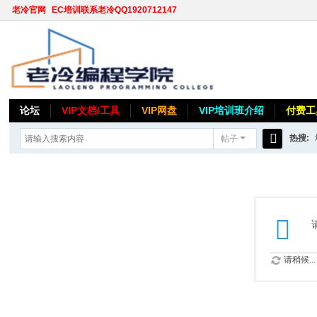
老冷官网
EC培训联系老冷QQ1920712147
论坛
VIP文档/工具
VIP网盘
VIP培训班介绍
付费工
热搜:
帖子
搜
索
请稍候...