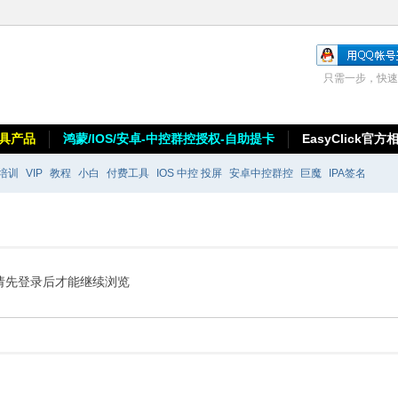
只需一步，快速
具产品
鸿蒙/IOS/安卓-中控群控授权-自助提卡
EasyClick官方
培训
VIP
教程
小白
付费工具
IOS 中控 投屏
安卓中控群控
巨魔
IPA签名
请先登录后才能继续浏览