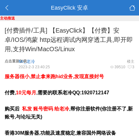
EasyClick 安卓
主动推送
[付费插件/工具]
【EasyClick】【付费】安
卓/IOS/鸿蒙 http远程调试内网穿透工具,即开即
用,支持Win/MacOS/Linux
点击重新加载
Mr_老冷
楼主
2023-2-3 23:40:25
39510
3
服务器很小,禁止拿来跑hid业务,发现直接封号
付费,
10元每月
,需要的联系老冷QQ:1920712147
购买后
私发
账号密码
给老冷
,帮你注册软件(你注册不了,新
账号,与论坛无关)
香港30M服务器,功能及速度稳定,兼容国外网络设备