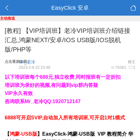
EasyClick 安卓
主动推送
[教程]
【VIP培训班】老冷VIP培训班介绍链接
汇总,鸿蒙NEXT/安卓/IOS USB版/IOS脱机
版/PHP等
点击重新加载
Mr_老冷
楼主
2023-2-8 22:15:48
76361
2
以下培训班每个688元,独立收费,同时报班有一定折扣
培训班为录好的视频,有问题到vip群内答疑
VIP永久有效
咨询联系Mr_老冷QQ:1920712147
6888可开启SVIP,自动加入所有培训班,可开启1对1模式
【
鸿蒙-
USB版
】EasyClick-鸿蒙-USB版 VIP 教程简介 华