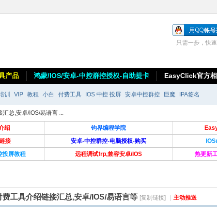
只需一步，快速
具产品
鸿蒙/IOS/安卓-中控群控授权-自助提卡
EasyClick官方
培训
VIP
教程
小白
付费工具
IOS 中控 投屏
安卓中控群控
巨魔
IPA签名
安卓/IOS/易语言 ...
介绍
钧界编程学院
Ea
卡链接
安卓-中控群控-电脑授权-购买
IO
群控投屏教程
远程调试frp,兼容安卓/IOS
热更新工
费工具介绍链接汇总,安卓/IOS/易语言等
[复制链接]
|
主动推送