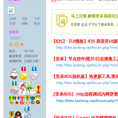
马上注册,解锁更多高级玩
1188
202
4万
主题
回帖
积分
您需要
登录
才可以下载或查看，
管理员
【导师】
【IOS】【UI模板】IOS 易语言U
http://bbs.laoleng.vip/forum.php?m
积分
46738
最后登录
2026-8-8
【安卓】节点控件/图片/日志搜集工
在线时间
2188 小时
http://bbs.laoleng.vip/forum.php?m
【安卓/IOS脱机版】热更新工具,
http://bbs.laoleng.vip/forum.php?m
安卓/IOS
http远程调试内网穿
【
】
http://bbs.laoleng.vip/forum.ph
【
安卓/IOS
】
CryptoJS加解密插件