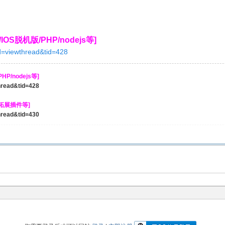
OS脱机版/PHP/nodejs等]
od=viewthread&tid=428
P/nodejs等]
thread&tid=428
/拓展插件等]
thread&tid=430