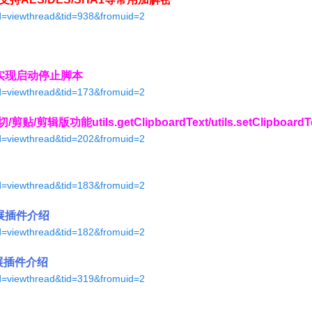
od=viewthread&tid=938&fromuid=2
实现启动停止脚本
od=viewthread&tid=173&fromuid=2
功能utils.getClipboardText/utils.setClipboardT
od=viewthread&tid=202&fromuid=2
od=viewthread&tid=183&fromuid=2
拓展插件介绍
od=viewthread&tid=182&fromuid=2
拓展插件介绍
od=viewthread&tid=319&fromuid=2