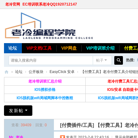
老冷官网
EC培训联系老冷QQ1920712147
论坛
VIP文档/工具
VIP网盘
VIP培训班介绍
付费工
热搜:
帖子
搜
»
论坛
›
公开板块
›
EasyClick 安卓
›
【付费工具】老冷付费工具介绍链接汇总,
索
老
老冷培训班汇总介绍
老冷付费工具汇总
冷
IOS授权价格
IOS/安卓 自助提
IOS脱机版wifi局域网脚本中控教程
IOS脱机版wifi局域网
论
坛
发新帖
[付费插件/工具]
【付费工具】老冷付
查看:
39409
|
回复:
0
Mr_老冷
发表于 2023-2-8 22:43:16
|
显示全部楼层