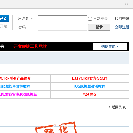
切
换
用户名
自动登录
找回密码
到
窄
开始
密码
立即注册
登录
版
相关
开发便捷工具网站
快捷导航
免费教程/源码分享
免责声明
syClick所有产品简介
EasyClick官方交流群
Susb版投屏群控教程
IOS脱机版激活教程
具,兼容安卓/IOS脱机版
老冷网盘
返回列表