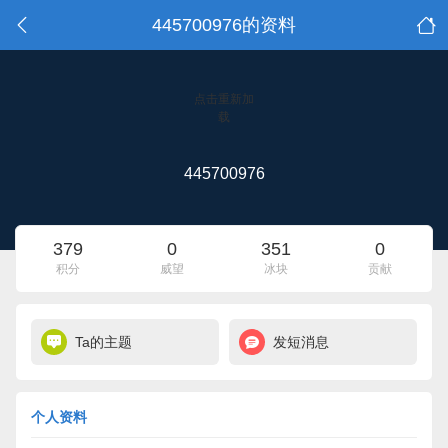
445700976的资料
点击重新加
载
445700976
379
0
351
0
积分
威望
冰块
贡献
Ta的主题
发短消息
个人资料