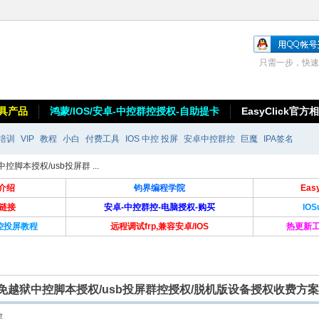
只需一步，快速
具产品
鸿蒙/IOS/安卓-中控群控授权-自助提卡
EasyClick官方
培训
VIP
教程
小白
付费工具
IOS 中控 投屏
安卓中控群控
巨魔
IPA签名
中控脚本授权/usb投屏群 ...
介绍
钧界编程学院
Ea
卡链接
安卓-中控群控-电脑授权-购买
IO
群控投屏教程
远程调试frp,兼容安卓/IOS
热更新工
】USB免越狱中控脚本授权/usb投屏群控授权/脱机版设备授权收费方
层