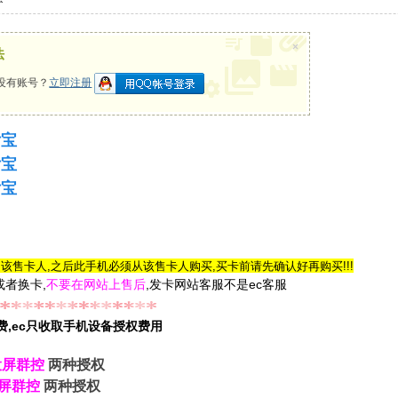
×
法
没有账号？
立即注册
付宝
付宝
付宝
定该售卡人,之后此手机必须从该售卡人购买,买卡前请先确认好再购买!!!
或者换卡,
不要在网站上售后
,发卡网站客服不是ec客服
费,ec只收取手机设备授权费用
投屏群控
两种授权
屏群控
两种授权