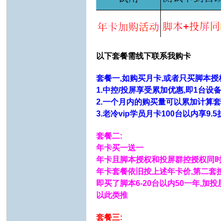
以下套餐需线下联系我购卡
套餐一,如购买月卡,或者只买脚本授
1.中控/投屏享受累加优惠,即1台设
2.一个月内的购买量可以累加计算套餐
3.老冷vip学员
月卡
100台以内享9.5
套餐二:
年卡买一送一
年卡且脚本授权和投屏群控授权同
年卡套餐依旧按上述年卡价,第二套按
即买了脚本6-20台以内50一年,加投
以此类推
套餐三: