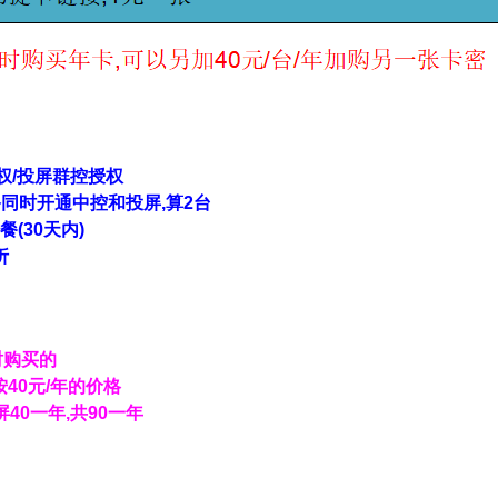
权/投屏群控授权
备同时开通中控和投屏,算2台
(30天内)
折
时购买的
40元/年的价格
屏40一年,共90一年