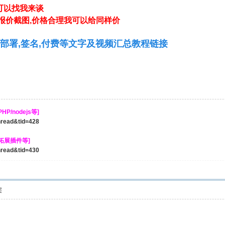
可以找我来谈
着报价截图,价格合理我可以给同样价
,部署,签名,付费等文字及视频汇总教程链接
P/nodejs等]
thread&tid=428
/拓展插件等]
thread&tid=430
层