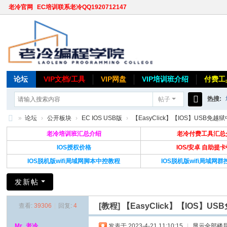
老冷官网
EC培训联系老冷QQ1920712147
论坛
VIP文档/工具
VIP网盘
VIP培训班介绍
付费工
热搜:
帖子
搜
»
论坛
›
公开板块
›
EC IOS USB版
›
【EasyClick】【IOS】USB免越狱
索
老
老冷培训班汇总介绍
老冷付费工具汇总
冷
IOS授权价格
IOS/安卓 自助提
IOS脱机版wifi局域网脚本中控教程
IOS脱机版wifi局域网
论
坛
发新帖
[教程]
【EasyClick】【IOS
查看:
39306
|
回复:
4
Mr_老冷
发表于 2023-4-21 11:10:15
|
显示全部楼