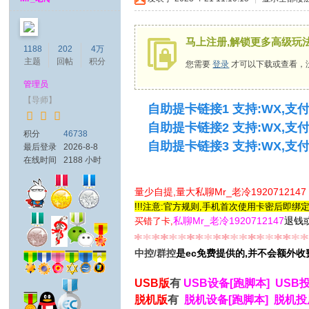
马上注册,解锁更多高级玩
1188
202
4万
主题
回帖
积分
您需要
登录
才可以下载或查看，
管理员
【导师】
自助提卡链接1 支持:WX,支
自助提卡链接2 支持:WX,支
积分
46738
自助提卡链接3 支持:WX,支
最后登录
2026-8-8
在线时间
2188 小时
量少自提,量大私聊Mr_老冷1920712147
!!!注意:官方规则,手机首次使用卡密后即绑
私聊Mr_老冷1920712147
退钱
买错了卡,
中控/群控
是ec免费提供的,并不会额外收
USB版
有
USB设备[跑脚本]
USB
脱机版
有
脱机设备[跑脚本]
脱机投