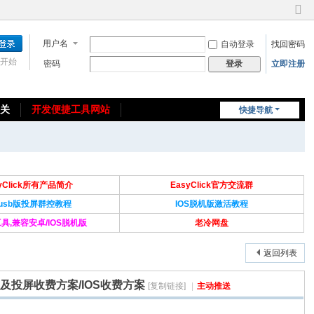
切
换
用户名
自动登录
找回密码
到
窄
开始
密码
立即注册
登录
版
相关
开发便捷工具网站
快捷导航
免费教程/源码分享
免责声明
syClick所有产品简介
EasyClick官方交流群
Susb版投屏群控教程
IOS脱机版激活教程
具,兼容安卓/IOS脱机版
老冷网盘
返回列表
案及投屏收费方案/IOS收费方案
[复制链接]
|
主动推送