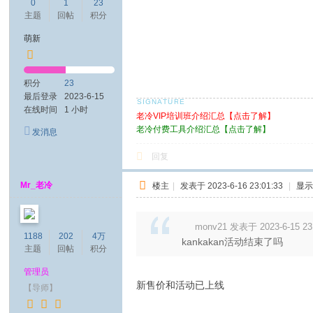
0
1
23
主题
回帖
积分
萌新
积分
23
最后登录
2023-6-15
在线时间
1 小时
老冷VIP培训班介绍汇总【点击了解】
老冷付费工具介绍汇总【点击了解】
发消息
回复
Mr_老冷
楼主
|
发表于 2023-6-16 23:01:33
|
显
monv21 发表于 2023-6-15 23
1188
202
4万
kankakan活动结束了吗
主题
回帖
积分
管理员
新售价和活动已上线
【导师】