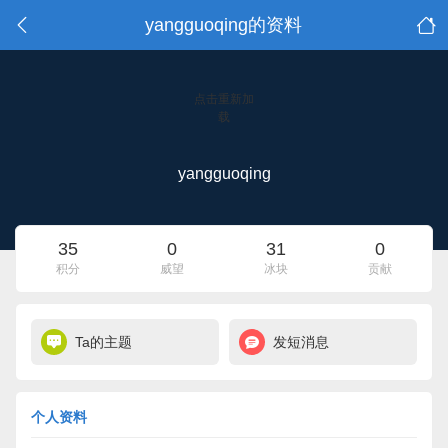
yangguoqing的资料
点击重新加
载
yangguoqing
35
0
31
0
积分
威望
冰块
贡献
Ta的主题
发短消息
个人资料