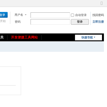
切
换
用户名
自动登录
找回密码
到
窄
开始
密码
立即注册
登录
版
相关
开发便捷工具网站
快捷导航
免费教程/源码分享
免责声明