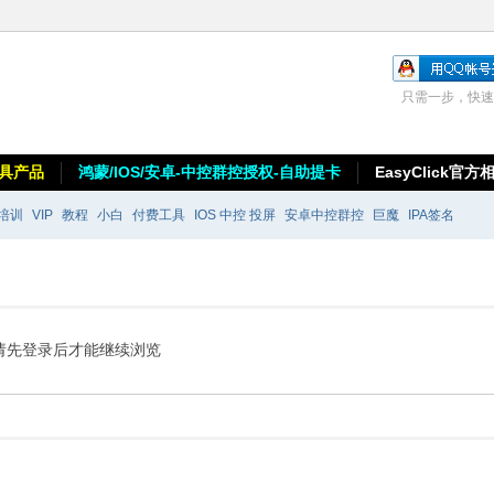
只需一步，快速
具产品
鸿蒙/IOS/安卓-中控群控授权-自助提卡
EasyClick官方
培训
VIP
教程
小白
付费工具
IOS 中控 投屏
安卓中控群控
巨魔
IPA签名
请先登录后才能继续浏览