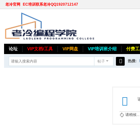
老冷官网
EC培训联系老冷QQ1920712147
论坛
VIP文档/工具
VIP网盘
VIP培训班介绍
付费工
热搜:
帖子
搜
索
请稍候...