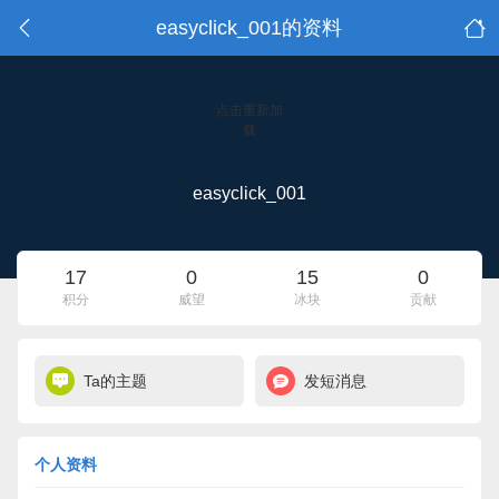
easyclick_001的资料
点击重新加
载
easyclick_001
17
0
15
0
积分
威望
冰块
贡献
Ta的主题
发短消息
个人资料