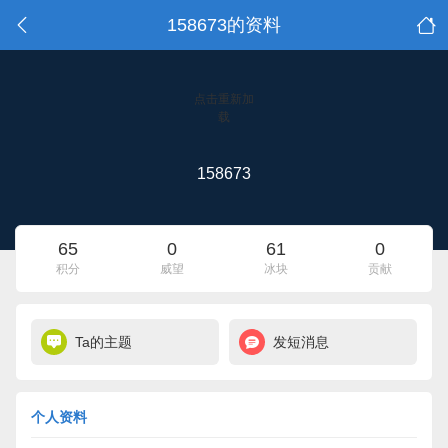
158673的资料
点击重新加
载
158673
65
0
61
0
积分
威望
冰块
贡献
Ta的主题
发短消息
个人资料