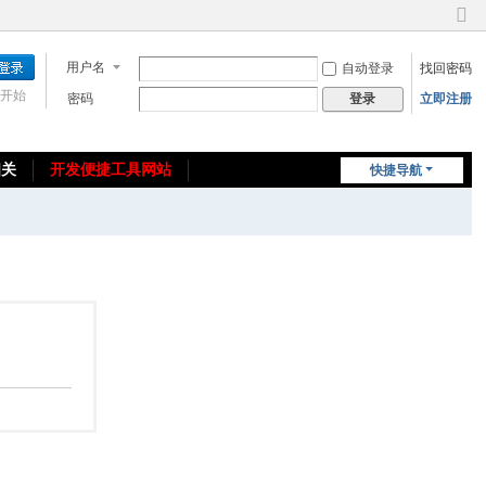
切
换
用户名
自动登录
找回密码
到
窄
开始
密码
立即注册
登录
版
相关
开发便捷工具网站
快捷导航
免费教程/源码分享
免责声明