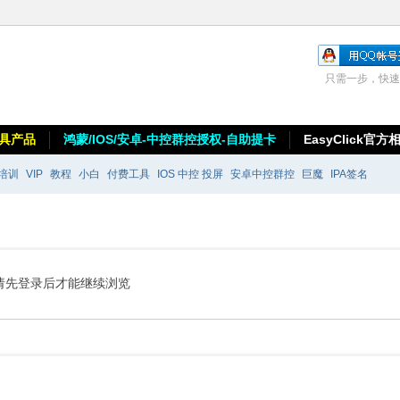
只需一步，快速
具产品
鸿蒙/IOS/安卓-中控群控授权-自助提卡
EasyClick官方
培训
VIP
教程
小白
付费工具
IOS 中控 投屏
安卓中控群控
巨魔
IPA签名
请先登录后才能继续浏览