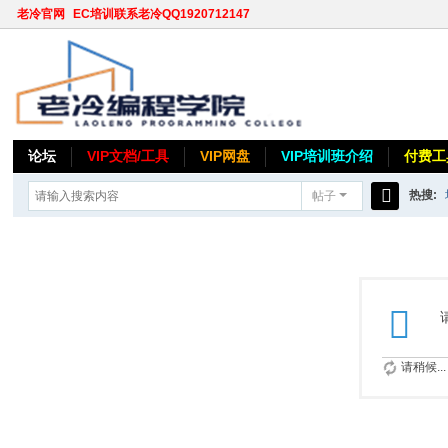
老冷官网
EC培训联系老冷QQ1920712147
论坛
VIP文档/工具
VIP网盘
VIP培训班介绍
付费工
热搜:
帖子
搜
索
请稍候...