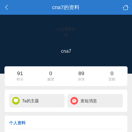
cna7的资料
点击重新加
载
cna7
91
0
89
0
积分
威望
冰块
贡献
Ta的主题
发短消息
个人资料