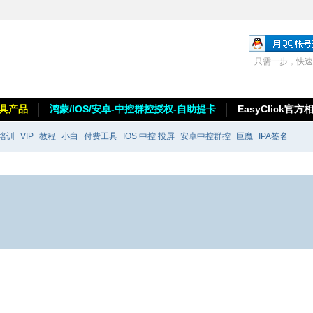
只需一步，快速
具产品
鸿蒙/IOS/安卓-中控群控授权-自助提卡
EasyClick官方
培训
VIP
教程
小白
付费工具
IOS 中控 投屏
安卓中控群控
巨魔
IPA签名