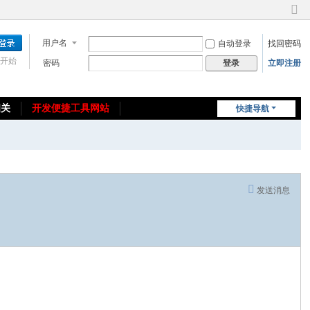
切
换
用户名
自动登录
找回密码
到
窄
开始
密码
立即注册
登录
版
相关
开发便捷工具网站
快捷导航
免费教程/源码分享
免责声明
发送消息