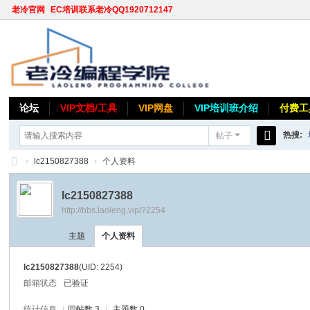
老冷官网
EC培训联系老冷QQ1920712147
论坛
VIP文档/工具
VIP网盘
VIP培训班介绍
付费工
热搜:
帖子
搜
›
lc2150827388
›
个人资料
索
老
lc2150827388
冷
http://bbs.laoleng.vip/?2254
论
主题
个人资料
坛
lc2150827388
(UID: 2254)
邮箱状态
已验证
统计信息
|
回帖数 3
|
主题数 0