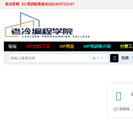
老冷官网
EC培训联系老冷QQ1920712147
论坛
VIP文档/工具
VIP网盘
VIP培训班介绍
付费工
热搜:
帖子
搜
索
请稍候...