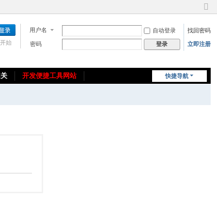
切
换
用户名
自动登录
找回密码
到
窄
开始
密码
立即注册
登录
版
相关
开发便捷工具网站
快捷导航
免费教程/源码分享
免责声明