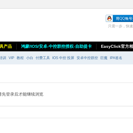
只需一步，快速
具产品
鸿蒙/IOS/安卓-中控群控授权-自助提卡
EasyClick官方
培训
VIP
教程
小白
付费工具
IOS 中控 投屏
安卓中控群控
巨魔
IPA签名
请先登录后才能继续浏览