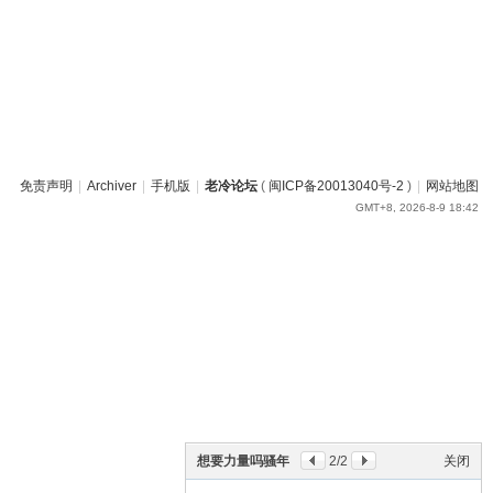
免责声明
|
Archiver
|
手机版
|
老冷论坛
(
闽ICP备20013040号-2
)
|
网站地图
GMT+8, 2026-8-9 18:42
想要力量吗骚年
2
/2
关闭