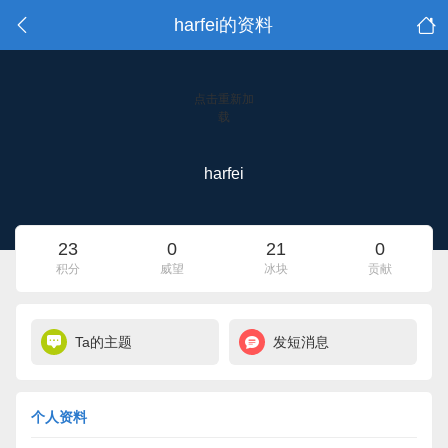
harfei的资料
点击重新加
载
harfei
23
0
21
0
积分
威望
冰块
贡献
Ta的主题
发短消息
个人资料