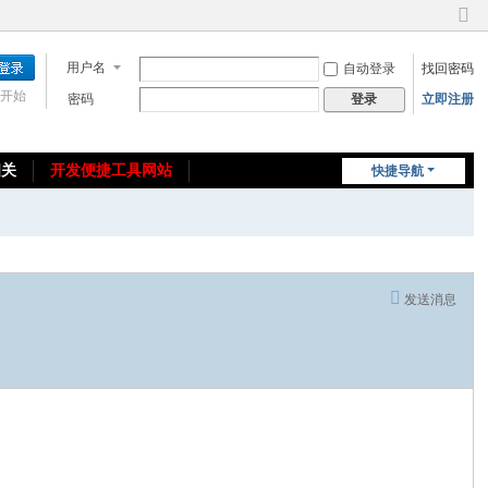
切
换
用户名
自动登录
找回密码
到
窄
开始
密码
立即注册
登录
版
相关
开发便捷工具网站
快捷导航
免费教程/源码分享
免责声明
发送消息