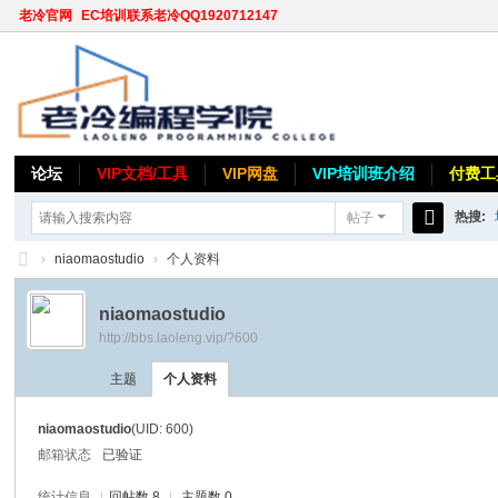
老冷官网
EC培训联系老冷QQ1920712147
论坛
VIP文档/工具
VIP网盘
VIP培训班介绍
付费工
热搜:
帖子
搜
›
niaomaostudio
›
个人资料
索
老
niaomaostudio
冷
http://bbs.laoleng.vip/?600
论
主题
个人资料
坛
niaomaostudio
(UID: 600)
邮箱状态
已验证
统计信息
|
回帖数 8
|
主题数 0