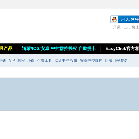
只需一步，快速
具产品
鸿蒙/IOS/安卓-中控群控授权-自助提卡
EasyClick官方
培训
VIP
教程
小白
付费工具
IOS 中控 投屏
安卓中控群控
巨魔
IPA签名