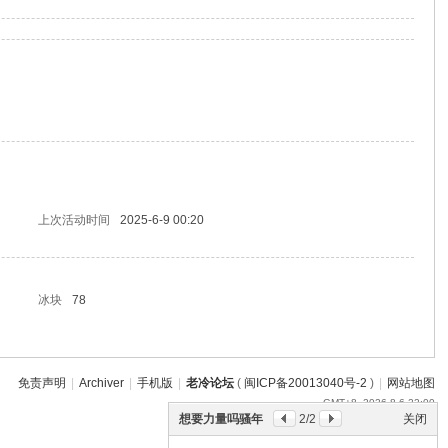
上次活动时间
2025-6-9 00:20
冰块
78
免责声明
|
Archiver
|
手机版
|
老冷论坛
(
闽ICP备20013040号-2
)
|
网站地图
GMT+8, 2026-8-6 22:00
想要力量吗骚年
2
/2
关闭